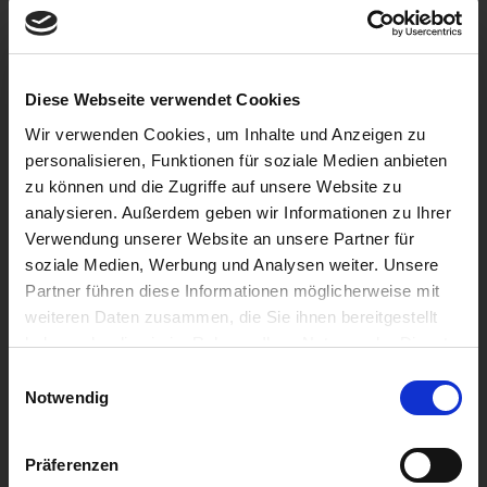
Diese Webseite verwendet Cookies
Wir verwenden Cookies, um Inhalte und Anzeigen zu
personalisieren, Funktionen für soziale Medien anbieten
zu können und die Zugriffe auf unsere Website zu
analysieren. Außerdem geben wir Informationen zu Ihrer
Verwendung unserer Website an unsere Partner für
soziale Medien, Werbung und Analysen weiter. Unsere
Partner führen diese Informationen möglicherweise mit
weiteren Daten zusammen, die Sie ihnen bereitgestellt
haben oder die sie im Rahmen Ihrer Nutzung der Dienste
gesammelt haben.
Einwilligungsauswahl
WebCaptain
Notwendig
WebCaptain Das Redesign meines Webdesign
Präferenzen
Services. Der Inhalt wurden reduzierte und die