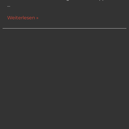
…
Sommerfest
Weiterlesen »