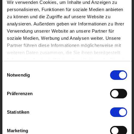
Wir verwenden Cookies, um Inhalte und Anzeigen zu
Aufgaben: Art Direction, Layout Kunde: Raphael
personalisieren, Funktionen für soziale Medien anbieten
Raab Jahr: 2019 Jung & Traditionsbewusst Raab
zu können und die Zugriffe auf unsere Website zu
Bräu ist eine junge Brauerei, jedoch wird in
analysieren. Außerdem geben wir Informationen zu Ihrer
Steinbach am Glan viel Wert …
Verwendung unserer Website an unsere Partner für
soziale Medien, Werbung und Analysen weiter. Unsere
Raab
Weiterlesen »
Partner führen diese Informationen möglicherweise mit
Bräu
weiteren Daten zusammen, die Sie ihnen bereitgestellt
haben oder die sie im Rahmen Ihrer Nutzung der Dienste
gesammelt haben.
Einwilligungsauswahl
Notwendig
Präferenzen
Statistiken
Marketing